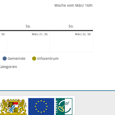
Woche vom März 16th
Samstag
Sonntag
Sa.
So.
20.
21.
22.
 ’26
März 21, ’26
März 22, ’26
März
März
März
2026
2026
2026
Gemeinde
Infozentrum
Kategorien