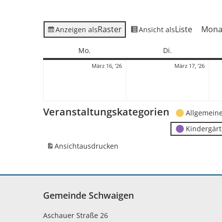
Raster
Liste
Mona
Anzeigen als
Ansicht als
Montag
Dienstag
Mo.
Di.
16.
17.
März 16, ’26
März 17, ’26
März
März
2026
2026
Veranstaltungskategorien
Allgemein
Kindergär
Ansicht
ausdrucken
Gemeinde Schwaigen
Aschauer Straße 26