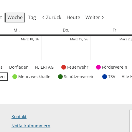
t
Woche
Tag
Zurück
Heute
Weiter
Mittwoch
Donnerstag
Freitag
Mi.
Do.
Fr.
18.
19.
März 18, ’26
März 19, ’26
März 20,
März
März
2026
2026
es
Dorfladen
FEIERTAG
Feuerwehr
Förderverein
ten
Mehrzweckhalle
Schützenverein
TSV
Alle 
Kontakt
Notfallrufnummern