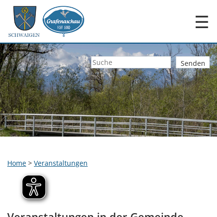
☰
Home
>
Veranstaltungen
Veranstaltungen in der Gemeinde