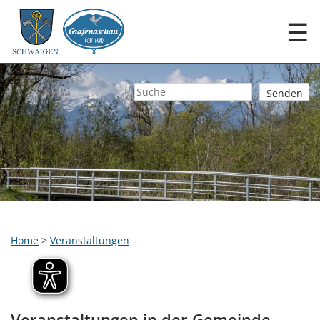
☰
Home
>
Veranstaltungen
Veranstaltungen in der Gemeinde