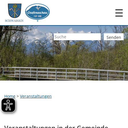
☰
Home
>
Veranstaltungen
Veranstaltungen in der Gemeinde