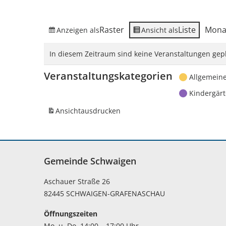
Raster
Liste
Mona
Anzeigen als
Ansicht als
In diesem Zeitraum sind keine Veranstaltungen gepl
Veranstaltungskategorien
Allgemein
Kindergär
Ansicht
ausdrucken
Gemeinde Schwaigen
Aschauer Straße 26
82445 SCHWAIGEN-GRAFENASCHAU
Öffnungszeiten
Mo. u. Do. 14:00 – 17:00 Uhr