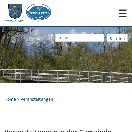
☰
Home
>
Veranstaltungen
Veranstaltungen in der Gemeinde