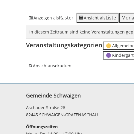
Raster
Liste
Mona
Anzeigen als
Ansicht als
In diesem Zeitraum sind keine Veranstaltungen gepl
Veranstaltungskategorien
Allgemein
Kindergär
Ansicht
ausdrucken
Gemeinde Schwaigen
Aschauer Straße 26
82445 SCHWAIGEN-GRAFENASCHAU
Öffnungszeiten
Mo. u. Do. 14:00 – 17:00 Uhr