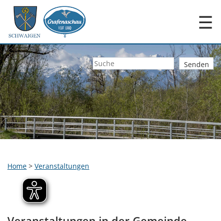
☰
Home
>
Veranstaltungen
Veranstaltungen in der Gemeinde