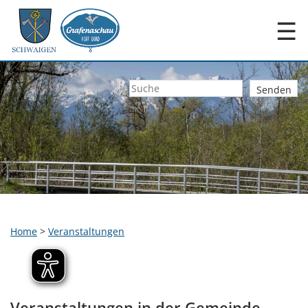
☰
Home
>
Veranstaltungen
Veranstaltungen in der Gemeinde