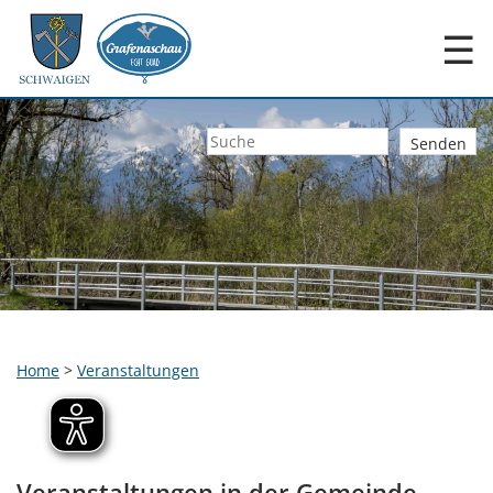
☰
Home
>
Veranstaltungen
Veranstaltungen in der Gemeinde