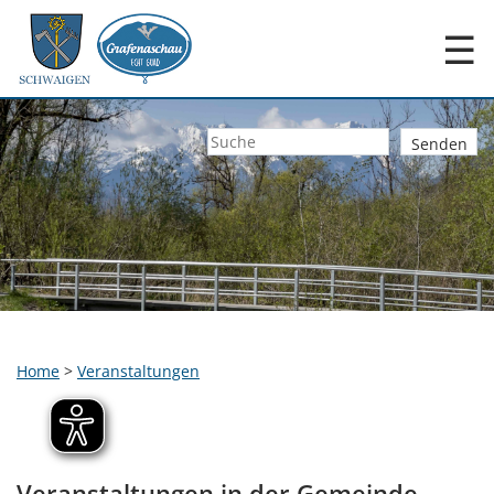
☰
Home
>
Veranstaltungen
Veranstaltungen in der Gemeinde