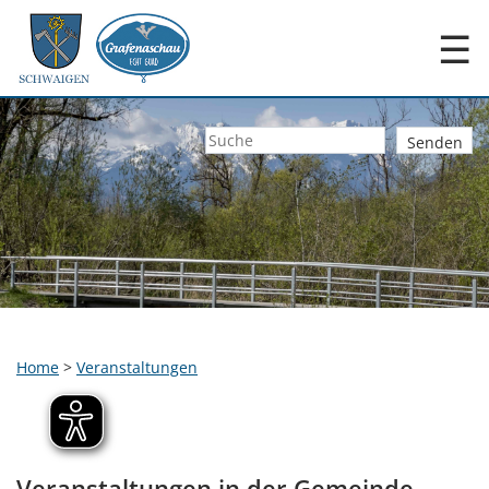
☰
Home
>
Veranstaltungen
Veranstaltungen in der Gemeinde