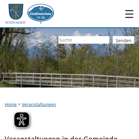
☰
Home
>
Veranstaltungen
Veranstaltungen in der Gemeinde