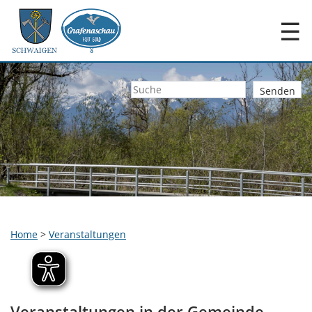
☰
Home
>
Veranstaltungen
Veranstaltungen in der Gemeinde