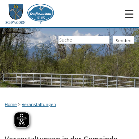
☰
Home
>
Veranstaltungen
Veranstaltungen in der Gemeinde