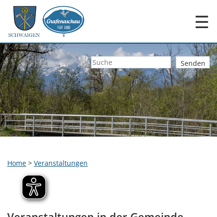
☰
Home
>
Veranstaltungen
Veranstaltungen in der Gemeinde