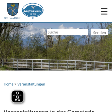
☰
Home
>
Veranstaltungen
Veranstaltungen in der Gemeinde