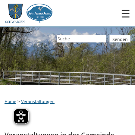
☰
Home
>
Veranstaltungen
Veranstaltungen in der Gemeinde