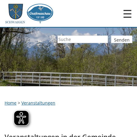
☰
Home
>
Veranstaltungen
Veranstaltungen in der Gemeinde