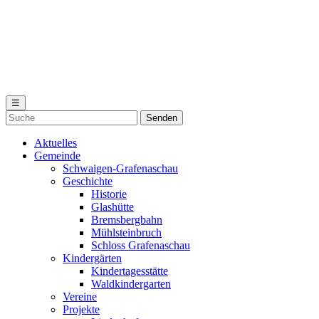
☰
Aktuelles
Gemeinde
Schwaigen-Grafenaschau
Geschichte
Historie
Glashütte
Bremsbergbahn
Mühlsteinbruch
Schloss Grafenaschau
Kindergärten
Kindertagesstätte
Waldkindergarten
Vereine
Projekte