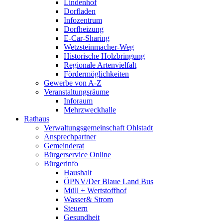
Lindenhof
Dorfladen
Infozentrum
Dorfheizung
E-Car-Sharing
Wetzsteinmacher-Weg
Historische Holzbringung
Regionale Artenvielfalt
Fördermöglichkeiten
Gewerbe von A-Z
Veranstaltungsräume
Inforaum
Mehrzweckhalle
Rathaus
Verwaltungsgemeinschaft Ohlstadt
Ansprechpartner
Gemeinderat
Bürgerservice Online
Bürgerinfo
Haushalt
ÖPNV/Der Blaue Land Bus
Müll + Wertstoffhof
Wasser& Strom
Steuern
Gesundheit