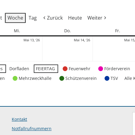
t
Woche
Tag
Zurück
Heute
Weiter
Mittwoch
Donnerstag
Freitag
Mi.
Do.
Fr.
13.
14.
Mai 13, ’26
Mai 14, ’26
Mai 15,
Mai
Mai
2026
2026
es
Dorfladen
FEIERTAG
Feuerwehr
Förderverein
ten
Mehrzweckhalle
Schützenverein
TSV
Alle 
Kontakt
Notfallrufnummern