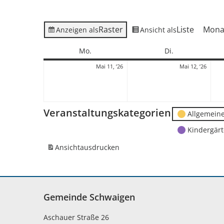
Raster
Liste
Mona
Anzeigen als
Ansicht als
Montag
Dienstag
Mo.
Di.
11.
12.
Mai 11, ’26
Mai 12, ’26
Mai
Mai
2026
2026
Veranstaltungskategorien
Allgemein
Kindergär
Ansicht
ausdrucken
Gemeinde Schwaigen
Aschauer Straße 26