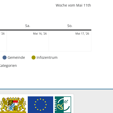
Woche vom Mai 11th
Samstag
Sonntag
Sa.
So.
15.
16.
17.
 ’26
Mai 16, ’26
Mai 17, ’26
Mai
Mai
Mai
2026
2026
2026
Gemeinde
Infozentrum
Kategorien