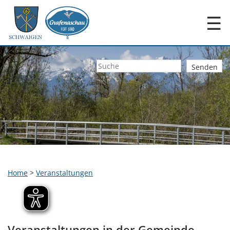
☰
Home
>
Veranstaltungen
Veranstaltungen in der Gemeinde