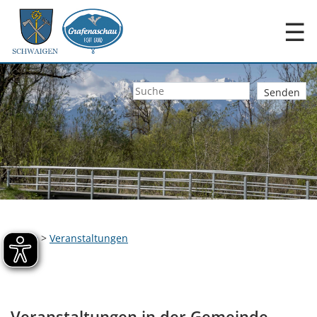
☰
Home
>
Veranstaltungen
Veranstaltungen in der Gemeinde