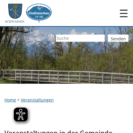
☰
Home
>
Veranstaltungen
Veranstaltungen in der Gemeinde