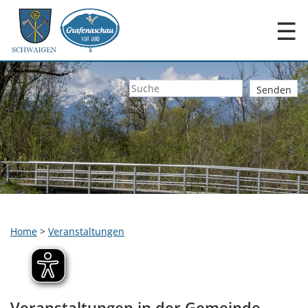
☰
Home
>
Veranstaltungen
Veranstaltungen in der Gemeinde