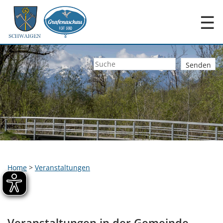
☰
Home
>
Veranstaltungen
Veranstaltungen in der Gemeinde