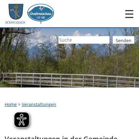
☰
Home
>
Veranstaltungen
Veranstaltungen in der Gemeinde