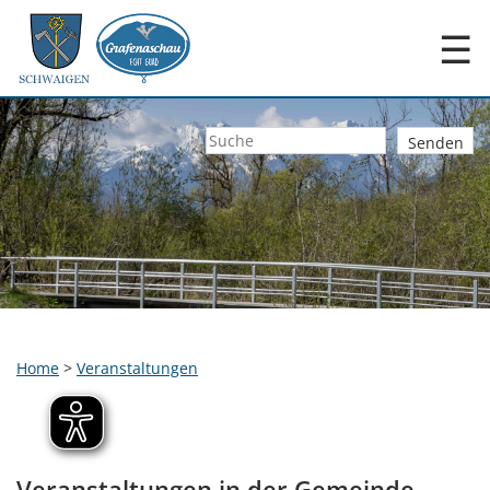
☰
Home
>
Veranstaltungen
Veranstaltungen in der Gemeinde