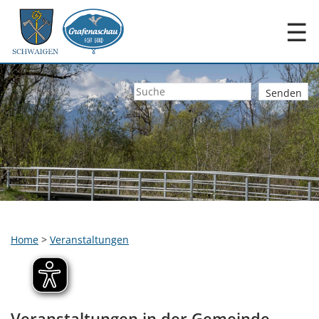
☰
Home
>
Veranstaltungen
Veranstaltungen in der Gemeinde