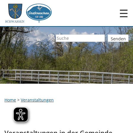
☰
Home
>
Veranstaltungen
Veranstaltungen in der Gemeinde