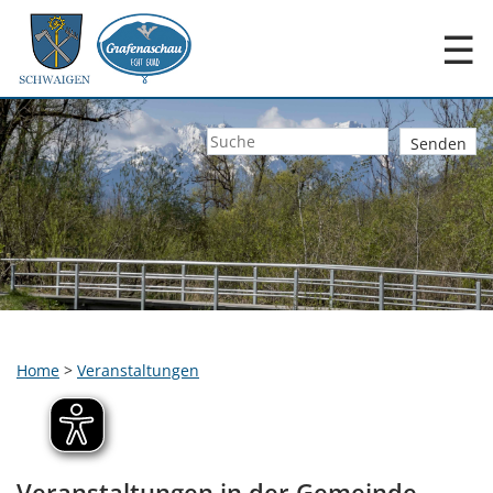
☰
Home
>
Veranstaltungen
Veranstaltungen in der Gemeinde