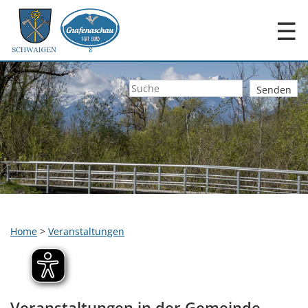
☰
Home
>
Veranstaltungen
Veranstaltungen in der Gemeinde