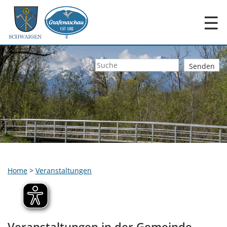
☰
Home
>
Veranstaltungen
Veranstaltungen in der Gemeinde