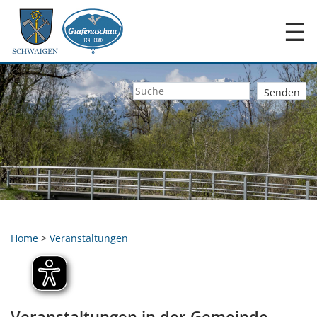
☰
Home
>
Veranstaltungen
Veranstaltungen in der Gemeinde