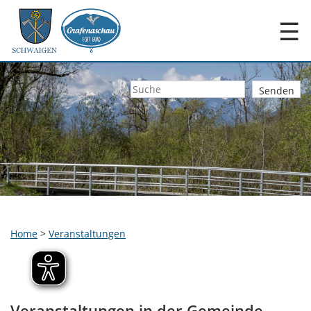
☰
Home
>
Veranstaltungen
Veranstaltungen in der Gemeinde