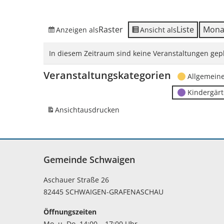
Raster
Liste
Mona
Anzeigen als
Ansicht als
In diesem Zeitraum sind keine Veranstaltungen gepl
Veranstaltungskategorien
Allgemein
Kindergär
Ansicht
ausdrucken
Gemeinde Schwaigen
Aschauer Straße 26
82445 SCHWAIGEN-GRAFENASCHAU
Öffnungszeiten
Mo. u. Do. 14:00 – 17:00 Uhr