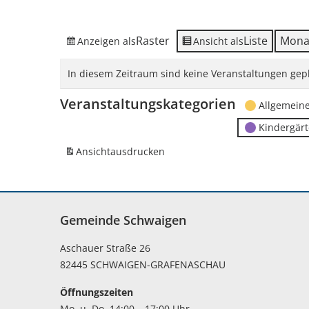
Raster
Liste
Mona
Anzeigen als
Ansicht als
In diesem Zeitraum sind keine Veranstaltungen gepl
Veranstaltungskategorien
Allgemein
Kindergär
Ansicht
ausdrucken
Gemeinde Schwaigen
Aschauer Straße 26
82445 SCHWAIGEN-GRAFENASCHAU
Öffnungszeiten
Mo. u. Do. 14:00 – 17:00 Uhr