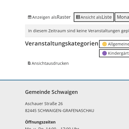
Raster
Liste
Mona
Anzeigen als
Ansicht als
In diesem Zeitraum sind keine Veranstaltungen gepl
Veranstaltungskategorien
Allgemein
Kindergär
Ansicht
ausdrucken
Gemeinde Schwaigen
Aschauer Straße 26
82445 SCHWAIGEN-GRAFENASCHAU
Öffnungszeiten
Mo. u. Do. 14:00 – 17:00 Uhr