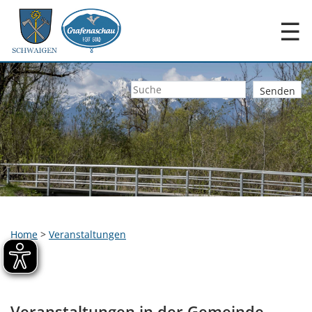
☰
Home
>
Veranstaltungen
Veranstaltungen in der Gemeinde