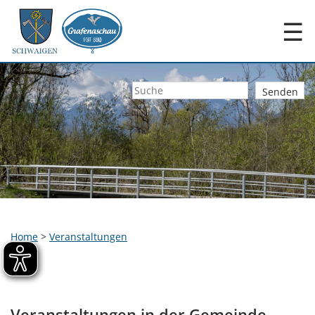
☰
Home
>
Veranstaltungen
Veranstaltungen in der Gemeinde