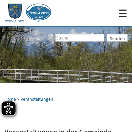
☰
Home
>
Veranstaltungen
Veranstaltungen in der Gemeinde