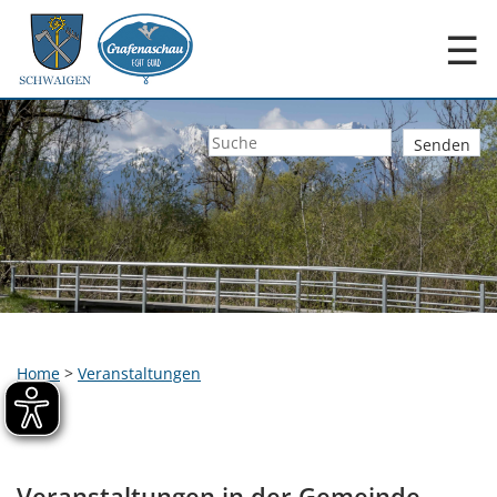
☰
Home
>
Veranstaltungen
Veranstaltungen in der Gemeinde