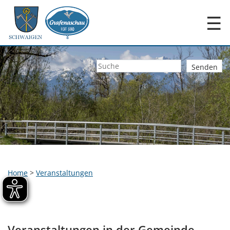
☰
Home
>
Veranstaltungen
Veranstaltungen in der Gemeinde