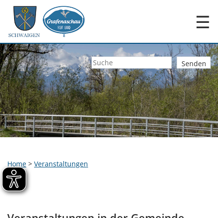
☰
Home
>
Veranstaltungen
Veranstaltungen in der Gemeinde