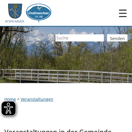
☰
Home
>
Veranstaltungen
Veranstaltungen in der Gemeinde