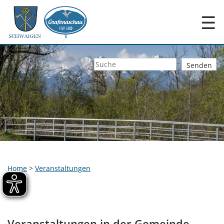
☰
Home
>
Veranstaltungen
Veranstaltungen in der Gemeinde