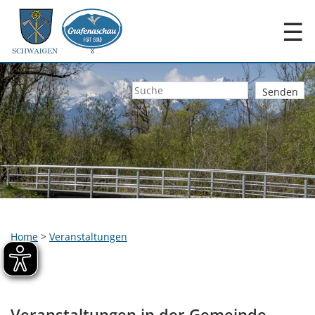
☰
Home
>
Veranstaltungen
Veranstaltungen in der Gemeinde