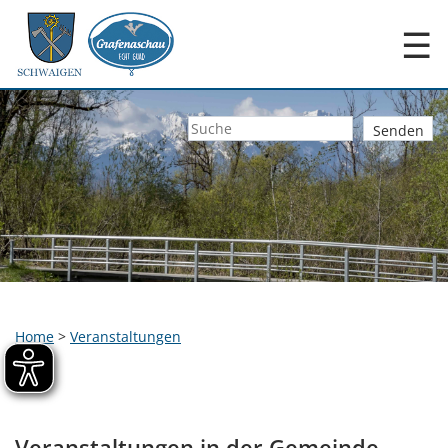
☰
Home
>
Veranstaltungen
Veranstaltungen in der Gemeinde