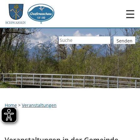
☰
Home
>
Veranstaltungen
Veranstaltungen in der Gemeinde