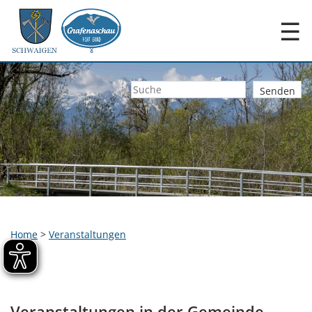
☰
Home
>
Veranstaltungen
Veranstaltungen in der Gemeinde